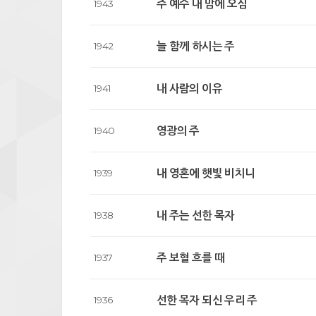
주 예수 내 맘에 오심
1943
늘 함께 하시는 주
1942
내 사람의 이유
1941
영광의 주
1940
내 영혼에 햇빛 비치니
1939
내 주는 선한 목자
1938
주 보혈 흐를 때
1937
선한 목자 되신 우리 주
1936