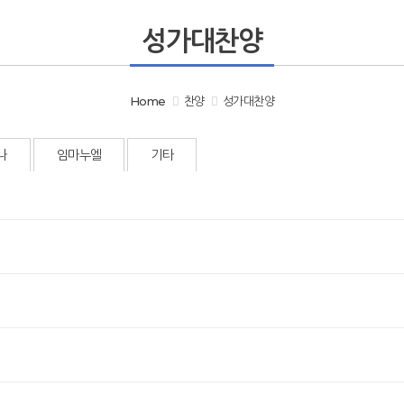
성가대찬양
Home
찬양
성가대찬양
나
임마누엘
기타