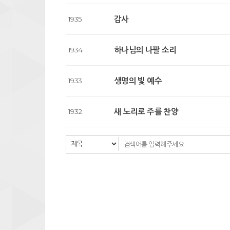
감사
1935
하나님의 나팔 소리
1934
생명의 빛 예수
1933
새 노리로 주를 찬양
1932
다음
맨끝