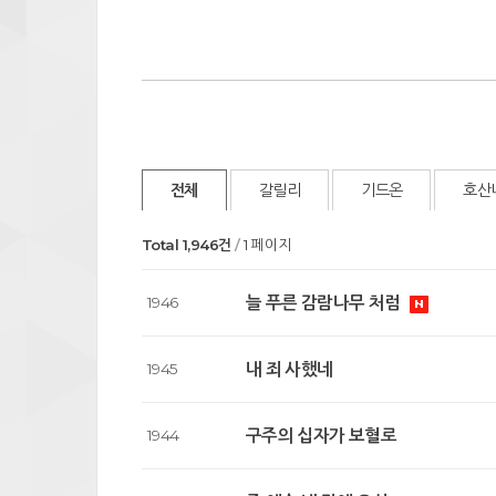
전체
갈릴리
기드온
호산
Total 1,946건
1 페이지
늘 푸른 감람나무 처럼
1946
내 죄 사했네
1945
구주의 십자가 보혈로
1944