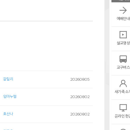
예배안내
설교영상
교구버스
갈릴리
20260805
새가족 소
임마누엘
20260802
호산나
20260802
온라인 헌