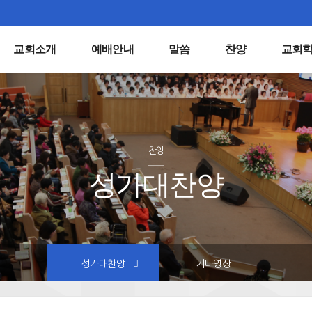
교회소개
예배안내
말씀
찬양
교회
찬양
성가대찬양
성가대찬양
기타영상