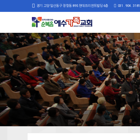
경기 고양 일산동구 장항동 895 현대프리젠트빌딩 6층
031 . 904 . 3181